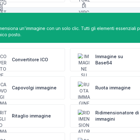
ensiona un'immagine con un solo clic. Tutti gli elementi essenziali 
nico posto.
Immagine su
Convertitore ICO
Base64
Capovolgi immagine
Ruota immagine
Ridimensionatore di
Ritaglio immagine
immagini