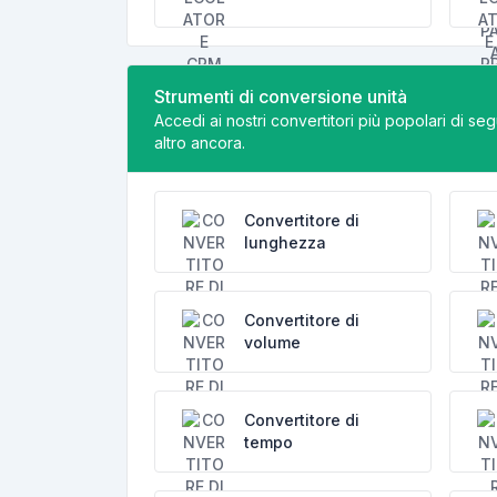
Strumenti di conversione unità
Accedi ai nostri convertitori più popolari di s
altro ancora.
Convertitore di
lunghezza
Convertitore di
volume
Convertitore di
tempo