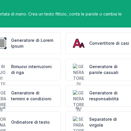
rtata di mano. Crea un testo fittizio, conta le parole o cambia le
Generatore di Lorem
Convertitore di casi
Ipsum
Rimuovi interruzioni
Generatore di
di riga
parole casuali
Generatore di
Generatore di
termini e condizioni
responsabilità
Separatore di
Ordinatore di testo
virgole