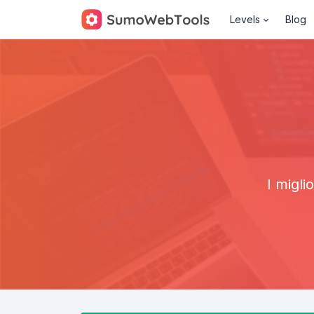
Levels
Blog
I migli