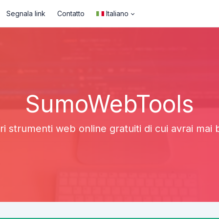
Segnala link
Contatto
Italiano
SumoWebTools
ori strumenti web online gratuiti di cui avrai mai