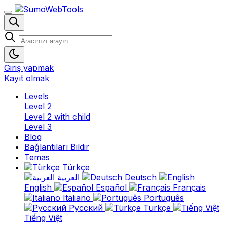
Giriş yapmak
Kayıt olmak
Levels
Level 2
Level 2 with child
Level 3
Blog
Bağlantıları Bildir
Temas
Türkçe
العربية
Deutsch
English
Español
Français
Italiano
Português
Русский
Türkçe
Tiếng Việt