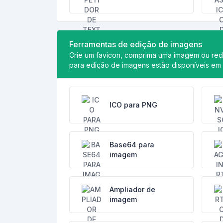
Ferramentas de edição de imagens
Crie um favicon, comprima uma imagem ou re
para edição de imagens estão disponíveis em 
ICO para PNG
Base64 para
imagem
Ampliador de
imagem