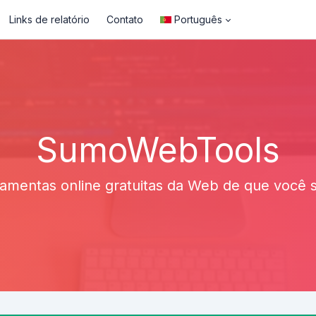
Links de relatório
Contato
Português
SumoWebTools
ramentas online gratuitas da Web de que você 